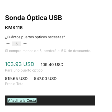
Sonda Óptica USB
KMK116
¿Cuántos puertos ópticos necesitas?
Si compra menos de 5, perderá el 5% de descuento.
103.93 USD
109.40 USD
Para uno puerto óptico
519.65 USD
547.00 USD
Precio Total
Añadir a la Cesta