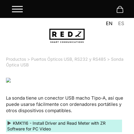
EN
ES
Productos
>
Puertos Ópticos USB, RS232 y RS485
> Sonda
Óptica USB
La sonda tiene un conector USB macho Tipo-A, así que
puede usarse fácilmente con ordenadores portátiles y
otros dispositivos compatibles.
▶
KMK116 - Install Driver and Read Meter with ZR
Software for PC Video