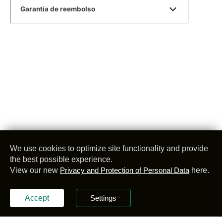
Garantía de reembolso
We use cookies to optimize site functionality and provide
the best possible experience.
View our new
Privacy and Protection of Personal Data
here.
@
2026
Z Telemetri
Privacy Policy
Accept
Settings
Settings