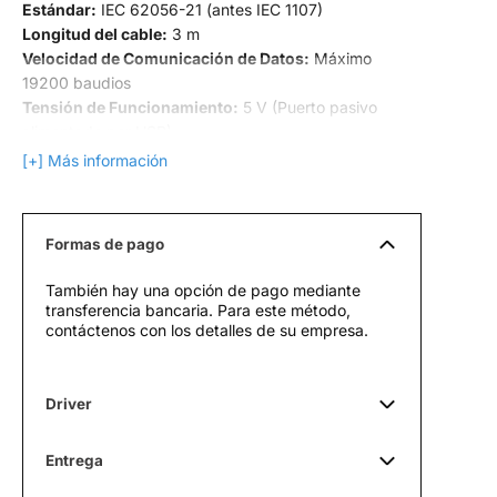
Estándar:
IEC 62056-21 (antes IEC 1107)
Longitud del cable:
3 m
Velocidad de Comunicación de Datos:
Máximo
19200 baudios
Tensión de Funcionamiento:
5 V (Puerto pasivo
alimentado por USB)
Interfaz Eléctrica:
USB Tipo-A
[+] Más información
Longitud de onda:
~ 900 nm
Diámetro:
32 mm
Altura:
~ 28 mm
Formas de pago
Fuerza Magnética:
N38
Material del cuerpo y la cubierta:
ABS
También hay una opción de pago mediante
Piezas transparentes:
Policarbonato transparente
transferencia bancaria. Para este método,
Peso:
~125 gr
contáctenos con los detalles de su empresa.
Driver
Entrega